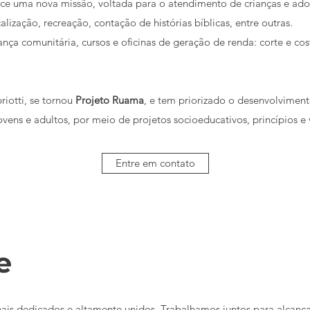
nasce uma nova missão, voltada para o atendimento de crianças e adol
calização, recreação, contação de histórias bíblicas, entre outras.
ça comunitária, cursos e oficinas de geração de renda: corte e cos
iotti, se tornou
Projeto Ruama
, e tem priorizado o desenvolviment
ens e adultos, por meio de projetos socioeducativos, princípios e 
Entre em contato
e
ais dedicados e altamente unidos. Trabalhamos juntos para alcançar