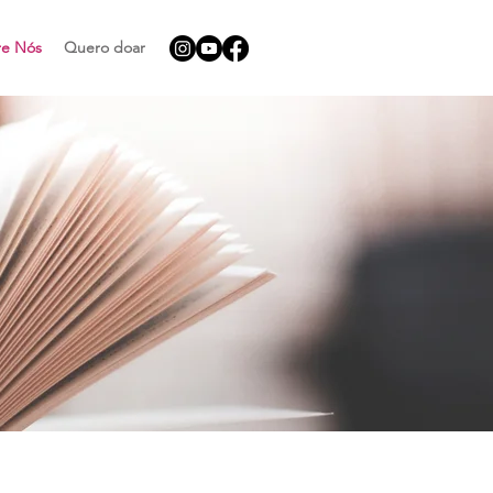
re Nós
Quero doar