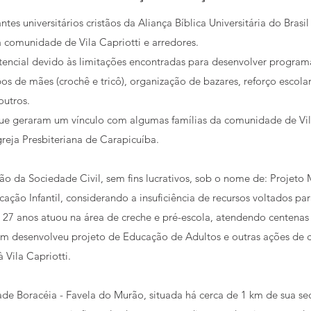
 universitários cristãos da Aliança Bíblica Universitária do Brasil
na comunidade de Vila Capriotti e arredores.
istencial devido às limitações encontradas para desenvolver progr
s de mães (crochê e tricô), organização de bazares, reforço escolar
outros.
que geraram um vínculo com algumas famílias da comunidade de Vi
 Igreja Presbiteriana de Carapicuíba.
 da Sociedade Civil, sem fins lucrativos, sob o nome de: Projeto Mi
ção Infantil, considerando a insuficiência de recursos voltados para
7 anos atuou na área de creche e pré-escola, atendendo centenas de
ém desenvolveu projeto de Educação de Adultos e outras ações de
Vila Capriotti.
e Boracéia - Favela do Murão, situada há cerca de 1 km de sua s