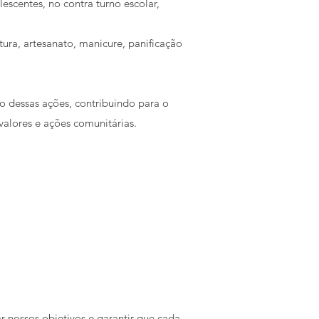
escentes, no contra turno escolar,
tura, artesanato, manicure, panificação
o dessas ações, contribuindo para o
valores e ações comunitárias.
 nossos objetivos e garantir que cada